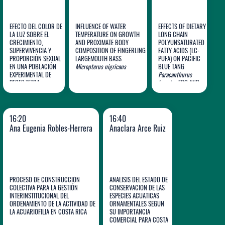
EFECTO DEL COLOR DE
INFLUENCE OF WATER
EFFECTS OF DIETARY
LA LUZ SOBRE EL
TEMPERATURE ON GROWTH
LONG CHAIN
Lury N.
CRECIMIENTO,
AND PROXIMATE BODY
POLYUNSATURATED
SUPERVIVENCIA Y
COMPOSITION OF FINGERLING
FATTY ACIDS (LC-
García
Uchechukwu
Cortney
PROPORCIÓN SEXUAL
LARGEMOUTH BASS
PUFA) ON PACIFIC
EN UNA POBLACIÓN
N.
Micropterus nigricans
Ohajiudu
BLUE TANG
L. Ohs
EXPERIMENTAL DE
Paracanthurus
PECES TETRA
hepatus
EGG AND
EMPERADOR
LARVAL QUALITY
Nematobrycon palmeri
16:20
16:40
Ana Eugenia Robles-Herrera
Anaclara Arce Ruiz
PROCESO DE CONSTRUCCIÓN
ANALISIS DEL ESTADO DE
COLECTIVA PARA LA GESTIÓN
CONSERVACION DE LAS
INTERINSTITUCIONAL DEL
ESPECIES ACUATICAS
ORDENAMIENTO DE LA ACTIVIDAD DE
ORNAMENTALES SEGUN
Ana Eugenia
Anaclara
LA ACUARIOFILIA EN COSTA RICA
SU IMPORTANCIA
Robles-Herrera
COMERCIAL PARA COSTA
Arce Ruiz