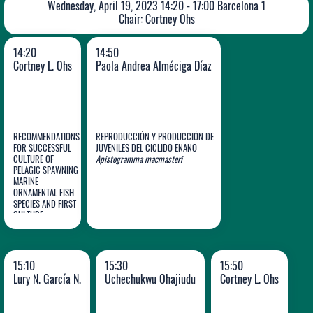
Wednesday, April 19, 2023 14:20 - 17:00 Barcelona 1
Chair: Cortney Ohs
14:20
14:50
Cortney L. Ohs
Paola Andrea Alméciga Díaz
RECOMMENDATIONS
REPRODUCCIÓN Y PRODUCCIÓN DE
FOR SUCCESSFUL
JUVENILES DEL CICLIDO ENANO
CULTURE OF
Apistogramma macmasteri
PELAGIC SPAWNING
Cortney
Paola Andrea
MARINE
ORNAMENTAL FISH
L. Ohs
Alméciga Díaz
SPECIES AND FIRST
CULTURE
SUCCESSES AT THE
UNIVERSITY OF
FLORIDA INDIAN
RIVER RESEARCH
15:10
15:30
15:50
AND EDUCATION
Lury N. García N.
Uchechukwu Ohajiudu
Cortney L. Ohs
CENTER