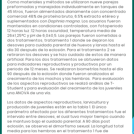
Como materiales y métodos se utilizaron nueve parejas
preformadas y manejadas individualmente en tanques de
45 litros, fueron alimentados diariamente con concentrado
comercial 48% de proteína bruta, 6.5% extracto etéreo y
suplementados con
Daphnia magna
. Los acuarios fueron
mantenidos en condiciones controladas, con fotoperiodo
12 horas luz :12 horas oscuridad, temperatura media de
26±1,25°C y pH de 6,0±0,5. Las parejas fueron sometidas a
dos tratamientos, tratamiento 1 donde se dejaron los
desoves para cuidado parental de huevos y larvas hasta el
día 30 después de la eclosión. Para el tratamiento 2 se
retiraron los desoves y se hizo cuidado de estos de manera
artificial. Para los dos tratamientos se obtuvieron datos
para indicadores reproductivos y productivos por un
periodo de 12 meses. Se realizaron biometrías hasta el día
90 después de la eclosión donde fueron analizados el
crecimiento de los machos y las hembras. Para evaluación
de los aspectos reproductivos se realizó análisis de T-
Student y para evaluación del crecimiento de los juveniles
una ANOVA de una vía.
Los datos de aspectos reproductivos, larvicultura y
producción de juveniles están en la tabla 1. El único
parámetro afectado por los diferentes tratamientos fue el
intervalo entre desoves, el cual tuvo mayor tiempo cuando
se mantuvo bajo el cuidado parental. A 90 días post
eclosión, se observa el dimorfismo sexual. La longitud total
media para las hembras en el tratamiento 1 fue de