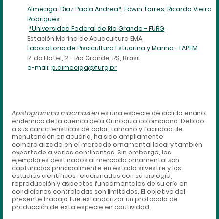
Alméciga-Díaz Paola Andrea
*, Edwin Torres, Ricardo Vieira
Rodrigues
*Universidad Federal de Rio Grande - FURG,
Estación Marina de Acuacultura EMA,
Laboratorio de Piscicultura Estuarina y Marina - LAPEM
R. do Hotel, 2 - Rio Grande, RS, Brasil
e-mail:
p.almeciga@furg.br
Apistogramma macmasteri
es una especie de cíclido enano
endémico de la cuenca dela Orinoquia colombiana. Debido
a sus características de color, tamaño y facilidad de
manutención en acuario, ha sido ampliamente
comercializado en el mercado ornamental local y también
exportado a varios continentes. Sin embargo, los
ejemplares destinados al mercado ornamental
s
on
capturados principalmente en estado silvestre y los
estudios científicos relacionados con su biología,
reproducción y aspectos fundamentales de su cría en
condiciones controladas son limitados. El objetivo del
presente trabajo fue estandarizar un protocolo de
producción de esta especie en cautividad.