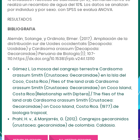
realiza un recambio de agua del 10%. Los datos se analizan
por individuo y por sexo. con SPSS se evalua ANOVA.
RESULTADOS
BIBLIOGRAFIA
Alemán, Solange, y Ordinola, Elmer. (2017). Ampliación de la
distribución sur de Ucides occidentalis (Decapoda:
Ucididae) y Cardisoma crassum (Decapoda:
Gecarcinidae).Peruana de Biología,(1), 107-
110.https://dx.doi.org/10.15381/rpb.v24i1.13110
Gómez L. La mosca del cangrejo terrestre Cardisoma
crassum Smith (Crustacea: Gecarcinidae) en la Isla del
Coco, Costa Rica / Flies of the land crab Cardisoma
crassum Smith (Crustacea: Gecarcinidae) on Coco Island,
Costa Rica [Relationship with Diptera] / The flies of the
land crab Cardisoma crassum Smith (Crustacea:
Gecarcinidae) on Coco Island, Costa Rica. (1977).de
biologia tropical,
Prahl, H. v., & Manjarrés, G. (2012). Cangrejos gecarcinidos
(crustacea; gecarcinidae) de colombia. Caldasia.