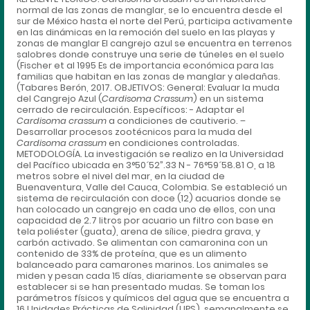
normal de las zonas de manglar, se lo encuentra desde el
sur de México hasta el norte del Perú, participa activamente
en las dinámicas en la remoción del suelo en las playas y
zonas de manglar El cangrejo azul se encuentra en terrenos
salobres donde construye una serie de túneles en el suelo
(Fischer et al 1995 Es de importancia económica para las
familias que habitan en las zonas de manglar y aledañas.
(Tabares Berón, 2017. OBJETIVOS: General: Evaluar la muda
del Cangrejo Azul (
Cardisoma Crassum
) en un sistema
cerrado de recirculación. Específicos: - Adaptar el
Cardisoma crassum
a condiciones de cautiverio. –
Desarrollar procesos zootécnicos para la muda del
Cardisoma crassum
en condiciones controladas.
METODOLOGÍA. La investigación se realizo en la Universidad
del Pacífico ubicada en 3°50´52”.33 N - 76°59´58.81 O, a 18
metros sobre el nivel del mar, en la ciudad de
Buenaventura, Valle del Cauca, Colombia. Se estableció un
sistema de recirculación con doce (12) acuarios donde se
han colocado un cangrejo en cada uno de ellos, con una
capacidad de 2.7 litros por acuario un filtro con base en
tela poliéster (guata), arena de sílice, piedra grava, y
carbón activado. Se alimentan con camaronina con un
contenido de 33% de proteína, que es un alimento
balanceado para camarones marinos. Los animales se
miden y pesan cada 15 días, diariamente se observan para
establecer si se han presentado mudas. Se toman los
parámetros físicos y químicos del agua que se encuentra a
16 Unidades Prácticas de Salinidad (UPS), semanalmente se