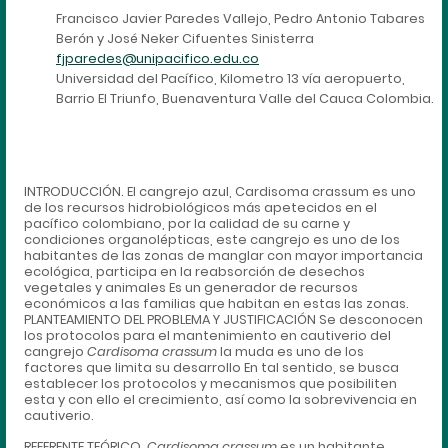
Francisco Javier Paredes Vallejo, Pedro Antonio Tabares
Berón y José Neker Cifuentes Sinisterra
fjparedes@unipacifico.edu.co
Universidad del Pacífico, Kilometro 13 vía aeropuerto,
Barrio El Triunfo, Buenaventura Valle del Cauca Colombia.
INTRODUCCIÓN. El cangrejo azul, Cardisoma crassum es uno
de los recursos hidrobiológicos más apetecidos en el
pacífico colombiano, por la calidad de su carne y
condiciones organolépticas, este cangrejo es uno de los
habitantes de las zonas de manglar con mayor importancia
ecológica, participa en la reabsorción de desechos
vegetales y animales Es un generador de recursos
económicos a las familias que habitan en estas las zonas.
PLANTEAMIENTO DEL PROBLEMA Y JUSTIFICACIÓN Se desconocen
los protocolos para el mantenimiento en cautiverio del
cangrejo
Cardisoma
crassum
la muda es uno de los
factores que limita su desarrollo En tal sentido, se busca
establecer los protocolos y mecanismos que posibiliten
esta y con ello el crecimiento, así como la sobrevivencia en
cautiverio.
REFERENTE TEÓRICO.
Cardisoma crassum
es un habitante